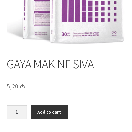
Səbətim
GAYA MAKINE SIVA
5,20
₼
GAYA
Add to cart
MAKINE
SIVA
quantity