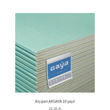
Alçıpan AKGAYA 10 yaşıl
10,30
₼