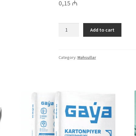
0,15
₼
AZFORM
Add to cart
Əqrəb
7
quantity
Category:
Məhsullar