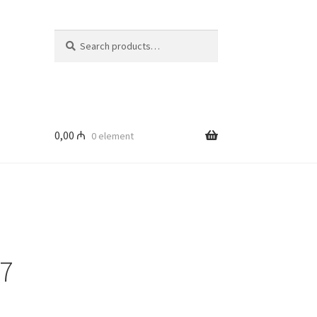
Search
Search
for:
0,00
₼
0 element
7