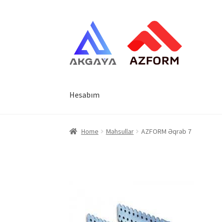
Naviqasiyaya
Məzmuna
keçin
keçin
Hesabım
Əsas səhifə
Alış-verişə başla
Haqqımızda
Hes
Home
Məhsullar
AZFORM Əqrəb 7