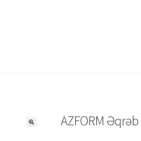
abım
Mağaza
Məxfilik Siyasəti
Səbətim
AZFORM Əqrəb 