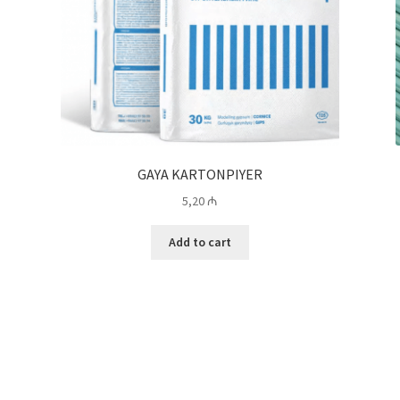
GAYA KARTONPIYER
5,20
₼
Add to cart