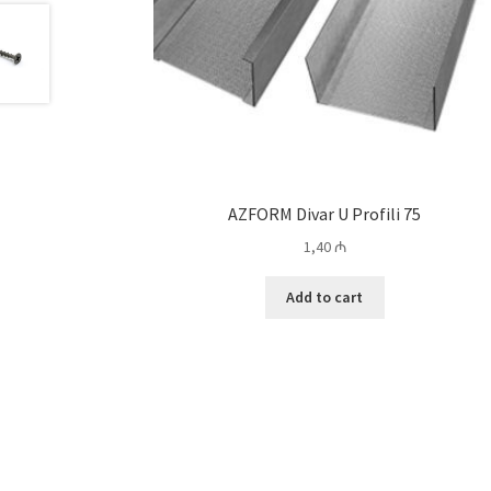
AZFORM Divar U Profili 75
1,40
₼
Add to cart